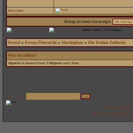
Nach oben
Beiträge der letzten Zeit anzeigen:
Seite
1
von
1
[ 5 Beiträge ]
Portal
»
Foren-Übersicht
»
Marktplatz
»
Die Dshini Zuflucht
Wer ist online?
Mitglieder in diesem Forum: 0 Mitglieder und 1 Gast
Suche nach:
Powered by
phpBB
©
Deutsche 
Chronicles phpBB2 theme by
With spe