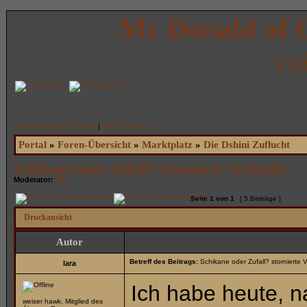
Mc Donald of 
cu
Anmelden
Registrieren
Unbeantwortete Themen
|
Aktive Themen
Portal
»
Foren-Übersicht
»
Marktplatz
»
Die Dshini Zuflucht
Schikane oder Zufall? stornierte Verkäufe
Moderator:
lara
Seite
1
von
1
[ 5 Beiträge ]
Druckansicht
Autor
Betreff des Beitrags:
Schikane oder Zufall? stornierte 
lara
Ich habe heute, 
weiser hawk, Mitglied des