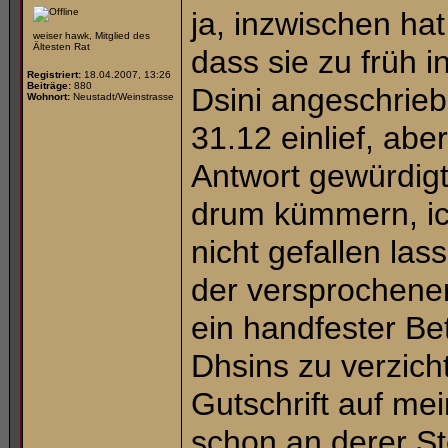
ja, inzwischen hat
weiser hawk, Mitglied des
Ältesten Rat
dass sie zu früh i
Registriert:
18.04.2007, 13:26
Beiträge:
880
Dsini angeschrieb
Wohnort:
Neustadt/Weinstrasse
31.12 einlief, abe
Antwort gewürdigt
drum kümmern, ich
nicht gefallen la
der versprochener
ein handfester Bet
Dhsins zu verzicht
Gutschrift auf me
schon an derer Ste