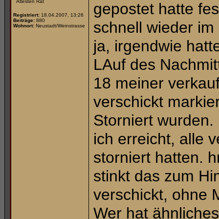
Ältesten Rat
gepostet hatte fe
Registriert:
18.04.2007, 13:26
Beiträge:
880
schnell wieder i
Wohnort:
Neustadt/Weinstrasse
ja, irgendwie hatt
LAuf des Nachmitt
18 meiner verkauft
verschickt markie
Storniert wurden
ich erreicht, alle 
storniert hatt
stinkt das zum Him
verschickt, ohne M
Wer hat ähnliches