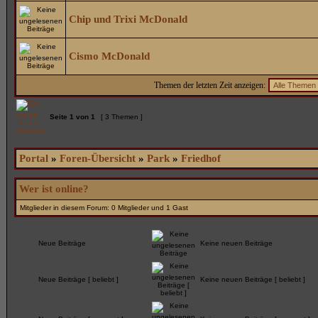
Chip und Trixi McDonald
Cismo McDonald
Themen der letzten Zeit anzeigen:
Seite
1
von
1
[ 3 Themen ]
Portal
»
Foren-Übersicht
»
Park
»
Friedhof
Wer ist online?
Mitglieder in diesem Forum: 0 Mitglieder und 1 Gast
Neue Beiträge
Keine neuen Beiträge
Neue Beiträge [ beliebt ]
Keine neuen Beiträge [ beliebt ]