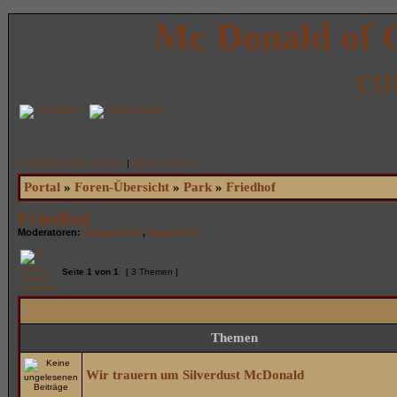
Mc Donald of 
cu
Anmelden
Registrieren
Unbeantwortete Themen
|
Aktive Themen
Portal
»
Foren-Übersicht
»
Park
»
Friedhof
Friedhof
Moderatoren:
Burgwachen
,
Burgherren
Seite
1
von
1
[ 3 Themen ]
Themen
Wir trauern um Silverdust McDonald