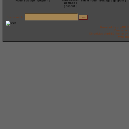
Neue Beiträge [ gesperrt ]
Keine neuen Beiträge [ gesperrt ]
Suche nach:
Powered by
phpBB
©
Deutsche 
Chronicles phpBB2 theme by
With spe